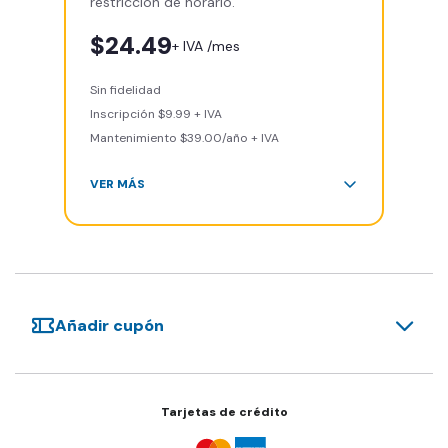
restricción de horario.
Smart Fit App
Smart Fit Go
$24.49
+ IVA /mes
Invita a entrenar a un amigo 5
veces al mes
Sin fidelidad
Acceso al Smart Spa
Inscripción $9.99 + IVA
Sin cargo de cancelación
Mantenimiento $39.00/año + IVA
VER MÁS
Área de peso libre, peso
integrado, cardio y clases
grupales
Acceso a todas las áreas del
gimnasio
Añadir cupón
Smart Fit App
Smart Fit Go
Invita a entrenar a un amigo 5
veces al mes
Tarjetas de crédito
Acceso al Smart Spa
Sin cargo de cancelación