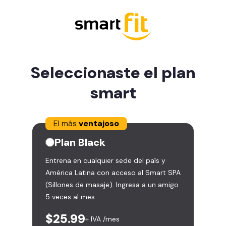
Seleccionaste el plan
smart
El más
ventajoso
Plan
Black
Entrena en cualquier sede del país y
América Latina con acceso al Smart SPA
(Sillones de masaje). Ingresa a un amigo
5 veces al mes.
$25.99
+ IVA /mes