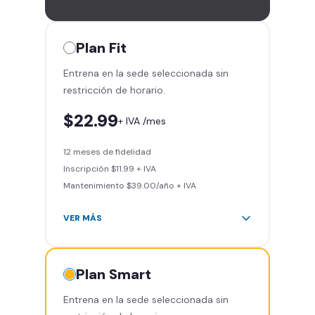
Plan
Fit
Entrena en la sede seleccionada sin
restricción de horario.
$22.99
+ IVA /mes
12 meses de fidelidad
Inscripción $11.99 + IVA
Mantenimiento $39.00/año + IVA
VER MÁS
Área de peso libre, peso
integrado, cardio y clases
grupales
Plan
Smart
Acceso a todas las áreas del
Entrena en la sede seleccionada sin
gimnasio