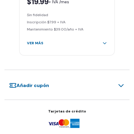
$19.99
+ IVA /mes
Invita a entrenar a un amigo 5
veces al mes
Sin fidelidad
Acceso al Smart Spa
Inscripción $7.99 + IVA
Sin cargo de cancelación
Mantenimiento $39.00/año + IVA
VER MÁS
Área de peso libre, peso
integrado, cardio y clases
grupales
Acceso a todas las áreas del
gimnasio
Añadir cupón
Smart Fit App
Smart Fit Go
Invita a entrenar a un amigo 5
veces al mes
Tarjetas de crédito
Acceso al Smart Spa
Sin cargo de cancelación