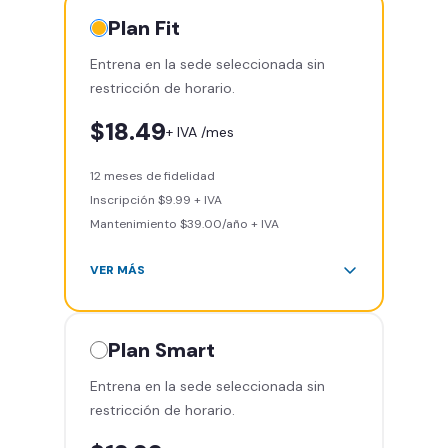
Plan
Fit
Entrena en la sede seleccionada sin
restricción de horario.
$18.49
+ IVA /mes
12 meses de fidelidad
Inscripción $9.99 + IVA
Mantenimiento $39.00/año + IVA
VER MÁS
Área de peso libre, peso
integrado, cardio y clases
grupales
Plan
Smart
Acceso a todas las áreas del
Entrena en la sede seleccionada sin
gimnasio
restricción de horario.
Smart Fit App
Smart Fit Go