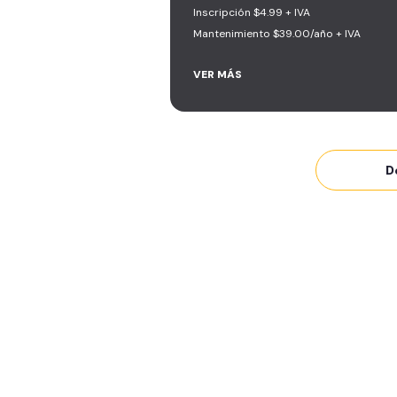
Inscripción $4.99 + IVA
Mantenimiento $39.00/año + IVA
VER MÁS
Área de peso libre, peso
integrado, cardio y clases
grupales
Acceso a todas las áreas del
D
gimnasio
Smart Fit App
Smart Fit Go
Invita a entrenar a un amigo 
veces al mes
Acceso al Smart Spa
Sin cargo de cancelación