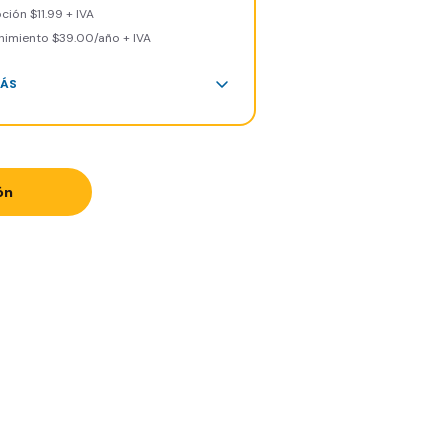
ción $11.99 + IVA
imiento $39.00/año + IVA
MÁS
ea de peso libre, peso
tegrado, cardio y clases
upales
ceso a todas las áreas del
ón
mnasio
art Fit App
art Fit Go
vita a entrenar a un amigo 5
ces al mes
ceso al Smart Spa
n cargo de cancelación