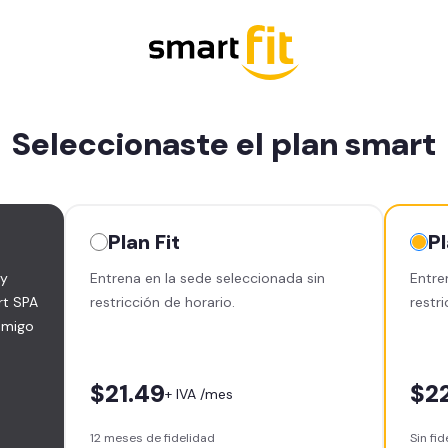
Seleccionaste el plan
smart
Plan
Fit
P
 y
Entrena en la sede seleccionada sin
Entre
rt SPA
restricción de horario.
restri
 amigo
$21.49
$2
+ IVA /mes
12 meses de fidelidad
Sin fi