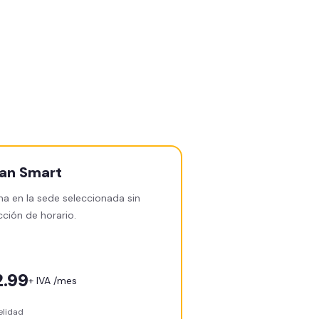
lan
Smart
na en la sede seleccionada sin
cción de horario.
2.99
+ IVA /mes
delidad