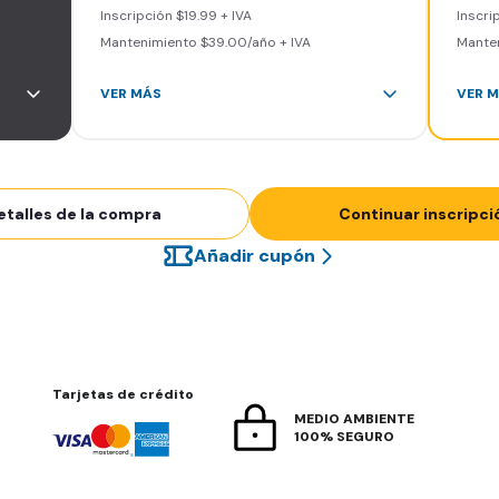
Inscripción $19.99 + IVA
Inscrip
Mantenimiento $39.00/año + IVA
Manten
VER MÁS
VER 
Área de peso libre, peso
Ár
integrado, cardio y clases
in
grupales
gr
Acceso a todas las áreas del
Ac
etalles de la compra
Continuar inscripci
gimnasio
gi
Smart Fit App
Sm
Añadir cupón
Smart Fit Go
Sm
5
Invita a entrenar a un amigo 5
In
veces al mes
ve
Acceso al Smart Spa
Ac
Sin cargo de cancelación
Si
Tarjetas de crédito
MEDIO AMBIENTE
100% SEGURO