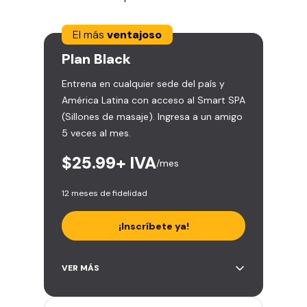
El más
ventajoso
Plan
Black
Entrena en cualquier sede del país y
América Latina con acceso al Smart SPA
(Sillones de masaje). Ingresa a un amigo
5 veces al mes.
$25.99
+ IVA
/mes
12 meses de fidelidad
¡Inscríbete ya!
Área de peso libre, peso
VER MÁS
integrado, cardio y clases
grupales