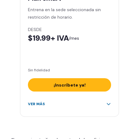
gimnasio
Entrena en la sede seleccionada sin
Smart Fit App
restricción de horario.
Smart Fit Go
Invita a entrenar a un amigo 5
DESDE
veces al mes
$19.99
+ IVA
/mes
Acceso al Smart Spa
Sin cargo de cancelación
Sin fidelidad
¡Inscríbete ya!
Área de peso libre, peso
VER MÁS
integrado, cardio y clases
grupales
Acceso a todas las áreas del
gimnasio