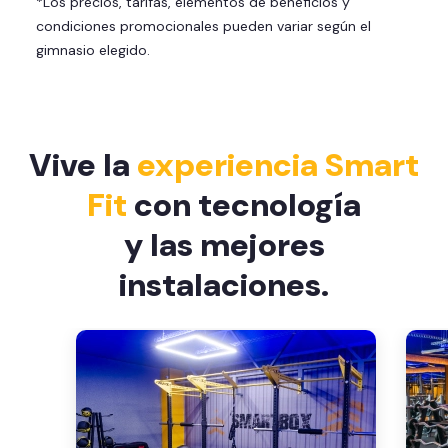
*Los precios, tarifas, elementos de beneficios y
Smart Fit App
condiciones promocionales pueden variar según el
Smart Fit Go
gimnasio elegido.
Invita a entrenar a un amigo 5
veces al mes
Acceso al Smart Spa
Sin cargo de cancelación
Vive la
experiencia Smart
Fit
con tecnología
y las mejores
instalaciones.