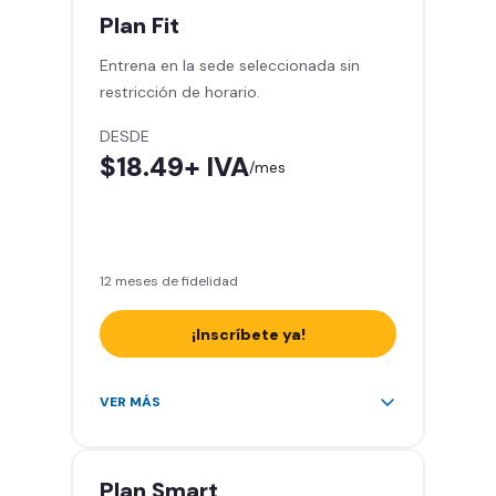
Acceso a todas las áreas del
Plan
Fit
gimnasio
Entrena en la sede seleccionada sin
Smart Fit App
restricción de horario.
Smart Fit Go
Invita a entrenar a un amigo 5
DESDE
veces al mes
$18.49
+ IVA
/mes
Acceso al Smart Spa
Sin cargo de cancelación
12 meses de fidelidad
¡Inscríbete ya!
Área de peso libre, peso
VER MÁS
integrado, cardio y clases
grupales
Acceso a todas las áreas del
Plan
Smart