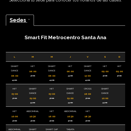
Selecciona tu sede para conocer los horarios de las clases.
Sedes
Smart Fit Metrocentro Santa Ana
L
M
M
J
V
S
D
SMART
HIIT
SMART
HIIT
SMART
HIIT
HIIT
DANCE
DANCE
DANCE
06:00
06:00
09:00
09:00
06:00
06:00
17:00
30 min
45 min
30 min
30 min
45 min
45 min
45 min
HIIT
SMART
HIIT
SMART
CROSS
SMART
DANCE
DANCE
DANCE
07:00
07:00
18:00
07:00
07:00
10:00
30 min
30 min
30 min
45 min
45 min
45 min
HIIT
ABDOMINAL
HIIT
ABDOMINAL
HIIT
10:00
10:30
16:00
10:30
18:30
30 min
30 min
30 min
30 min
30 min
ABDOMINAL
SMART
SMART GAP
TABATA