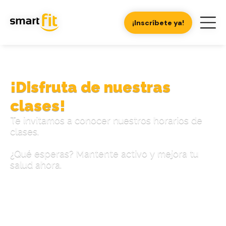
¡Inscríbete ya!
¡Disfruta de nuestras
clases!
Te invitamos a conocer nuestros horarios de
clases.
¿Qué esperas? Mantente activo y mejora tu
salud ahora.