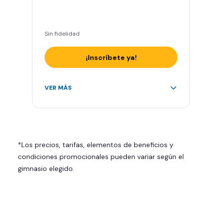
Sin fidelidad
¡Inscríbete ya!
Área de peso libre, peso
VER MÁS
integrado, cardio y clases
grupales
Acceso a todas las áreas del
gimnasio
*Los precios, tarifas, elementos de beneficios y
Smart Fit App
condiciones promocionales pueden variar según el
Smart Fit Go
gimnasio elegido.
Invita a entrenar a un amigo 5
veces al mes
Acceso al Smart Spa
Sin cargo de cancelación