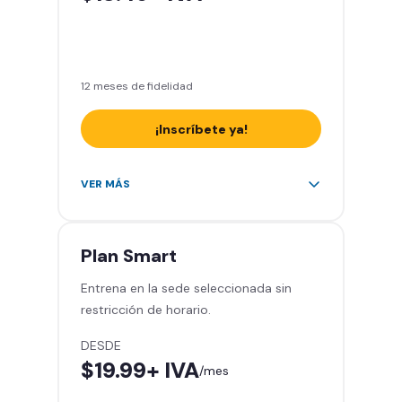
Sin cargo de cancelación
12 meses de fidelidad
¡Inscríbete ya!
Área de peso libre, peso
VER MÁS
integrado, cardio y clases
grupales
Acceso a todas las áreas del
Plan
Smart
gimnasio
Entrena en la sede seleccionada sin
Smart Fit App
restricción de horario.
Smart Fit Go
Invita a entrenar a un amigo 5
DESDE
veces al mes
$19.99
+ IVA
/mes
Acceso al Smart Spa
Sin cargo de cancelación