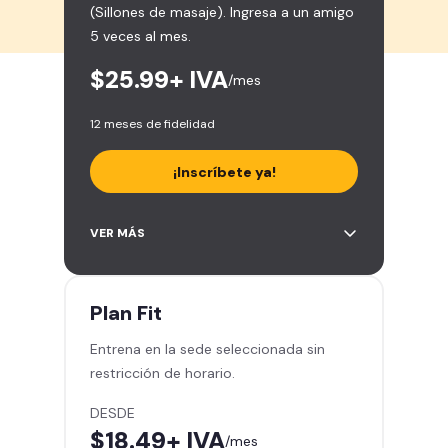
(Sillones de masaje). Ingresa a un amigo
5 veces al mes.
$25.99
+ IVA
/mes
12 meses de fidelidad
¡Inscríbete ya!
Área de peso libre, peso
VER MÁS
integrado, cardio y clases
grupales
Acceso a todas las áreas del
Plan
Fit
gimnasio
Entrena en la sede seleccionada sin
Smart Fit App
restricción de horario.
Smart Fit Go
Invita a entrenar a un amigo 5
DESDE
veces al mes
$18.49
+ IVA
/mes
Acceso al Smart Spa