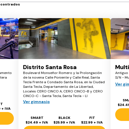
ncontrados
Distrito Santa Rosa
Mult
tamento
Boulevard Monseñor Romero y la Prolongación
Antiguo
etera
de la novena Calle Poniente y Calle Real, Santa
S/N - Mu
Tecla Frente a Condado Santa Rosa, en la Ciudad
Ver gi
Santa Tecla, Departamento de La Libertad,
Locales CERO CINCO A, CERO CINCO-B y CERO
CINCO-C - Santa Tecla, Santa Tecla - LI
SM
Ver gimnasio
IT
$24.4
9
+ IVA
SMART
BLACK
FIT
$24.49
+ IVA
$25.99
+ IVA
$22.99
+ IVA