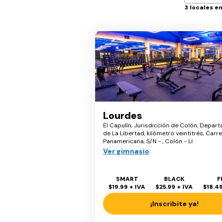
3
locales e
Lourdes
El Capulín, Jurisdicción de Colón, Depar
de La Libertad, kilómetro veintitrés, Carr
Panamericana, S/N - , Colón - LI
Ver gimnasio
SMART
BLACK
F
$19.99
+ IVA
$25.99
+ IVA
$18.4
¡Inscribite ya!