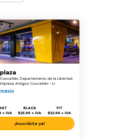
iplaza
 Cuscatlán, Departamento de la Libertad,
ltiplaza, Antiguo Cuscatlán - LI
mnasio
ART
BLACK
FIT
9
+ IVA
$25.99
+ IVA
$22.99
+ IVA
¡Inscribite ya!