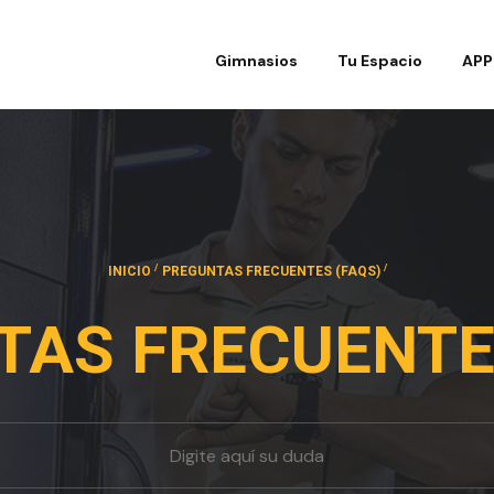
Gimnasios
Tu Espacio
APP
/
/
INICIO
PREGUNTAS FRECUENTES (FAQS)
TAS FRECUENTES