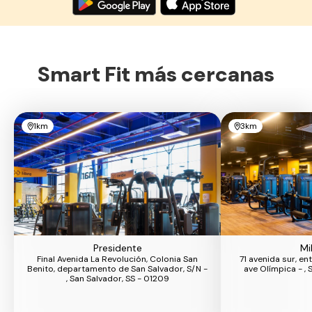
Smart Fit más cercanas
1km
3km
Presidente
Mi
Final Avenida La Revolución, Colonia San
71 avenida sur, e
Benito, departamento de San Salvador, S/N -
ave Olímpica - , 
, San Salvador, SS - 01209