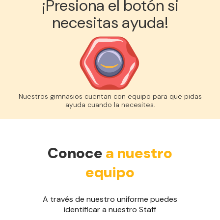
¡Presiona el botón si
veces al mes
necesitas ayuda!
Acceso al Smart Spa
Sin cargo de cancelación
Nuestros gimnasios cuentan con equipo para que pidas
ayuda cuando la necesites.
Conoce
a nuestro
equipo
A través de nuestro uniforme puedes
identificar a nuestro Staff