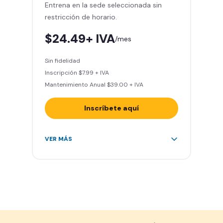
Entrena en la sede seleccionada sin
Smart Fit App
restricción de horario.
Smart Fit Go
Invita a entrenar a un amigo 5
$24.49+ IVA
/mes
veces al mes
Acceso al Smart Spa
Sin fidelidad
Sin cargo de cancelación
Inscripción $7.99 + IVA
Mantenimiento Anual $39.00 + IVA
Inscríbete aquí
Área de peso libre, peso
VER MÁS
integrado, cardio y clases
grupales
Acceso a todas las áreas del
gimnasio
Smart Fit App
Smart Fit Go
Invita a entrenar a un amigo 5