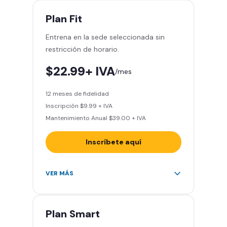
grupales
Acceso a todas las áreas del
Plan
Fit
gimnasio
Entrena en la sede seleccionada sin
Smart Fit App
restricción de horario.
Smart Fit Go
Invita a entrenar a un amigo 5
$22.99+ IVA
/mes
veces al mes
Acceso al Smart Spa
12 meses de fidelidad
Sin cargo de cancelación
Inscripción $9.99 + IVA
Mantenimiento Anual $39.00 + IVA
Inscríbete aquí
Área de peso libre, peso
VER MÁS
integrado, cardio y clases
grupales
Acceso a todas las áreas del
Plan
Smart
gimnasio